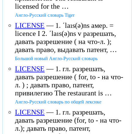
licensed for the …
Англо-Русский словарь Tiger
LICENSE
— 1. ʹlaıs(ə)ns амер. =
licence I 2. ʹlaıs(ə)ns v разрешать,
давать разрешение ( на что-л. );
давать право, выдавать патент, …
Большой новый Англо-Русский словарь
LICENSE
— 1. гл. разрешать,
давать разрешение ( for, to - на что-
л. ) ; давать право, патент,
привилегию The restaurant is …
Англо-Русский словарь по общей лексике
LICENSE
— 1. гл. разрешать,
давать разрешение (for, to - на что-
л.); давать право, патент,