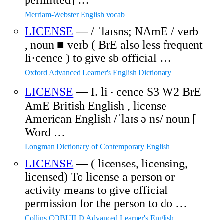
permitted] …
Merriam-Webster English vocab
LICENSE
— / ˈlaɪsns; NAmE / verb
, noun ■ verb ( BrE also less frequent
li·cence ) to give sb official …
Oxford Advanced Learner's English Dictionary
LICENSE
— I. li ‧ cence S3 W2 BrE
AmE British English , license
American English /ˈlaɪs ə ns/ noun [
Word …
Longman Dictionary of Contemporary English
LICENSE
— ( licenses, licensing,
licensed) To license a person or
activity means to give official
permission for the person to do …
Collins COBUILD Advanced Learner's English