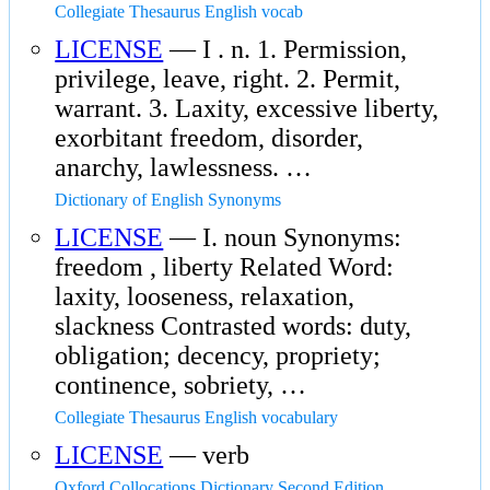
Collegiate Thesaurus English vocab
LICENSE
— I . n. 1. Permission,
privilege, leave, right. 2. Permit,
warrant. 3. Laxity, excessive liberty,
exorbitant freedom, disorder,
anarchy, lawlessness. …
Dictionary of English Synonyms
LICENSE
— I. noun Synonyms:
freedom , liberty Related Word:
laxity, looseness, relaxation,
slackness Contrasted words: duty,
obligation; decency, propriety;
continence, sobriety, …
Collegiate Thesaurus English vocabulary
LICENSE
— verb
Oxford Collocations Dictionary Second Edition