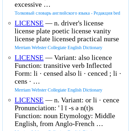
excessive …
Толковый словарь английского языка - Редакция bed
LICENSE
— n. driver's license
license plate poetic license vanity
license plate licensed practical nurse
Merriam Webster Collegiate English Dictionary
LICENSE
— Variant: also licence
Function: transitive verb Inflected
Form: li · censed also li · cenced ; li ·
cens · …
Merriam Webster Collegiate English Dictionary
LICENSE
— n. Variant: or li · cence
Pronunciation: ' l ī -s ə n(t)s
Function: noun Etymology: Middle
English, from Anglo-French …