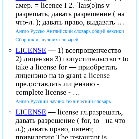
амер. = licence I 2. ʹlaıs(ə)ns v
разрешать, давать разрешение ( на
что-л. ); давать право, выдавать …
Англо-Русско-Английский словарь общей лексики -
Сборник из лучших словарей
LICENSE
— 1) всепрощенчество
2) лицензия 3) попустительство • to
take a license for — приобретать
лицензию на to grant a license —
предоставлять лицензию -
complete license - …
Англо-Русский научно-технический словарь
LICENSE
— license гл.разрешать,
давать разрешение ( for, to - на что-
л.); давать право, патент,
привилегию The restaurant is