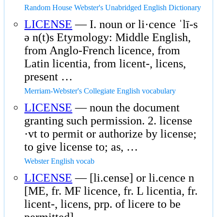
Random House Webster's Unabridged English Dictionary
LICENSE
— I. noun or li·cence ˈlī-s
ə n(t)s Etymology: Middle English,
from Anglo-French licence, from
Latin licentia, from licent-, licens,
present …
Merriam-Webster's Collegiate English vocabulary
LICENSE
— noun the document
granting such permission. 2. license
·vt to permit or authorize by license;
to give license to; as, …
Webster English vocab
LICENSE
— [li.cense] or li.cence n
[ME, fr. MF licence, fr. L licentia, fr.
licent-, licens, prp. of licere to be