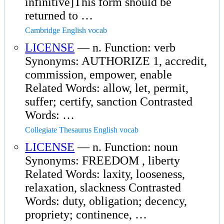
infinitive]This form should be
returned to …
Cambridge English vocab
LICENSE
— n. Function: verb
Synonyms: AUTHORIZE 1, accredit,
commission, empower, enable
Related Words: allow, let, permit,
suffer; certify, sanction Contrasted
Words: …
Collegiate Thesaurus English vocab
LICENSE
— n. Function: noun
Synonyms: FREEDOM , liberty
Related Words: laxity, looseness,
relaxation, slackness Contrasted
Words: duty, obligation; decency,
propriety; continence, …