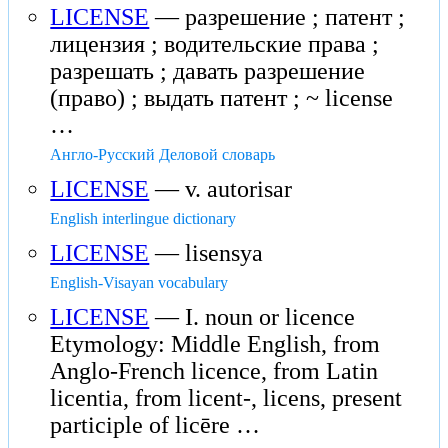
LICENSE
— разрешение ; патент ;
лицензия ; водительские права ;
разрешать ; давать разрешение
(право) ; выдать патент ; ~ license
…
Англо-Русский Деловой словарь
LICENSE
— v. autorisar
English interlingue dictionary
LICENSE
— lisensya
English-Visayan vocabulary
LICENSE
— I. noun or licence
Etymology: Middle English, from
Anglo-French licence, from Latin
licentia, from licent-, licens, present
participle of licēre …