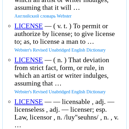
assuming that it will …
Английский словарь Webster
LICENSE
— ( v. t. ) To permit or
authorize by license; to give license
to; as, to license a man to …
Webster's Revised Unabridged English Dictionary
LICENSE
— ( n. ) That deviation
from strict fact, form, or rule, in
which an artist or writer indulges,
assuming that …
Webster's Revised Unabridged English Dictionary
LICENSE
— — licensable , adj. —
licenseless , adj. — licenser; esp.
Law, licensor , n. /luy"seuhns/ , n. , v.
…