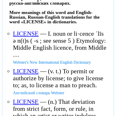
русско-английских словарях.
More meanings of this word and English-
Russian, Russian-English translations for the
word «LICENSE» in dictionaries.
LICENSE
— I. noun or li·cence ˈlīs
ə n(t)s ( -s ; see sense 5 ) Etymology:
Middle English licence, from Middle
…
Webster's New International English Dictionary
LICENSE
— (v. t.) To permit or
authorize by license; to give license
to; as, to license a man to preach.
Английский словарь Webster
LICENSE
— (n.) That deviation
from strict fact, form, or rule, in
which an artist or writer indulges,