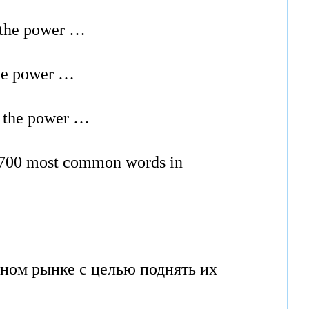
s the power …
 the power …
as the power …
e 700 most common words in
чном рынке с целью поднять их