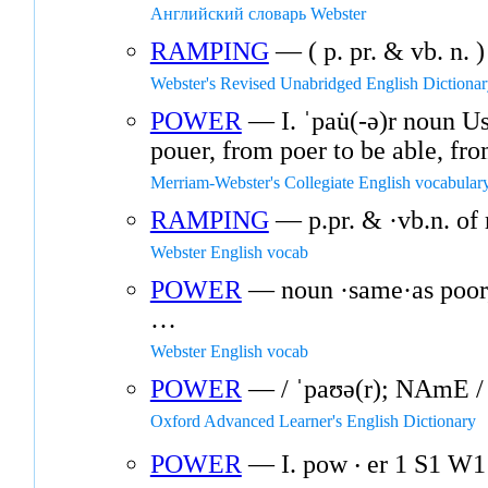
Английский словарь Webster
RAMPING
— ( p. pr. & vb. n. 
Webster's Revised Unabridged English Dictiona
POWER
— I. ˈpau̇(-ə)r noun U
pouer, from poer to be able, f
Merriam-Webster's Collegiate English vocabular
RAMPING
— p.pr. & ·vb.n. of
Webster English vocab
POWER
— noun ·same·as poor, t
…
Webster English vocab
POWER
— / ˈpaʊə(r); NAmE / 
Oxford Advanced Learner's English Dictionary
POWER
— I. pow ‧ er 1 S1 W1