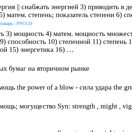
гия || снабжать энергией 3) приводить в де
) матем. степень; показатель степени 6) с
ловарь - РУССО
ть 3) мощность 4) матем. мощность множест
а 9) способность 10) степенной 11) степень
ой 15) энергетика 16) …
ых бумаг на вторичном рынке
мощь the power of a blow - сила удара the g
мощь; могущество Syn: strength , might , vigo