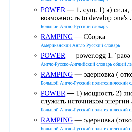
POWER
— 1. сущ. 1) а) сила, 
возможность to develop one's
Большой Англо-Русский словарь
RAMPING
— Сборка
Американский Англо-Русский словарь
POWER
— power.ogg 1. ʹpaʋə 
Англо-Русско-Английский словарь общей ле
RAMPING
— одерновка ( отко
Большой Англо-Русский политехнический с
POWER
— 1) мощность 2) энер
служить источником энергии 
Большой Англо-Русский политехнический с
RAMPING
— одерновка (отко
Большой Англо-Русский политехнический с