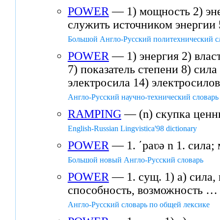
POWER
— 1) мощность 2) энер
служить источником энергии 5
Большой Англо-Русский политехнический с
POWER
— 1) энергия 2) влас
7) показатель степени 8) сил
электросила 14) электросилов
Англо-Русский научно-технический словарь
RAMPING
— (n) скупка ценн
English-Russian Lingvistica'98 dictionary
POWER
— 1. ʹpaʋə n 1. сила; 
Большой новый Англо-Русский словарь
POWER
— 1. сущ. 1) а) сила, 
способность, возможность …
Англо-Русский словарь по общей лексике