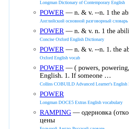
Longman Dictionary of Contemporary English
POWER
— n. & v. --n. 1 the ab
Английский основной разговорный словарь
POWER
— n. & v. n. 1 the abil
Concise Oxford English Dictionary
POWER
— n. & v. --n. 1. the a
Oxford English vocab
POWER
— ( powers, powering,
English. 1. If someone …
Collins COBUILD Advanced Learner's English 
POWER
Longman DOCE5 Extras English vocabulary
RAMPING
— одерновка (отко
цены
Большой Англо-Русский словарь