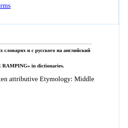
erms
 словарях и с русского на английский
R RAMPING» in dictionaries.
often attributive Etymology: Middle