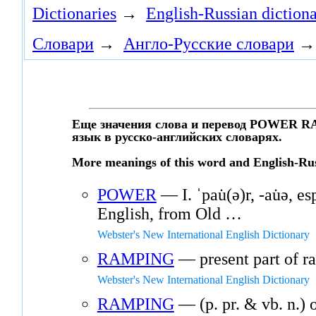
Dictionaries
→
English-Russian dictiona
Словари
→
Англо-Русские словари
Еще значения слова и перевод POWER RAM
язык в русско-английских словарях.
More meanings of this word and English-Ru
POWER
— I. ˈpau̇(ə)r, -au̇ə, 
English, from Old …
Webster's New International English Dictionary
RAMPING
— present part of r
Webster's New International English Dictionary
RAMPING
— (p. pr. & vb. n.)