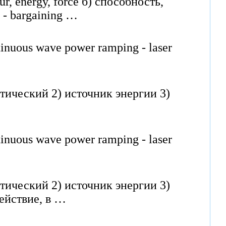
r, energy, force б) способность,
 - bargaining …
nuous wave power ramping - laser
тический 2) источник энергии 3)
nuous wave power ramping - laser
тический 2) источник энергии 3)
действие, в …