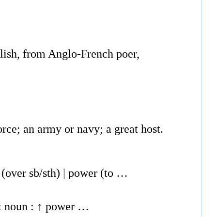
lish, from Anglo-French poer,
rce; an army or navy; a great host.
over sb/sth) | power (to …
: noun : ↑ power …