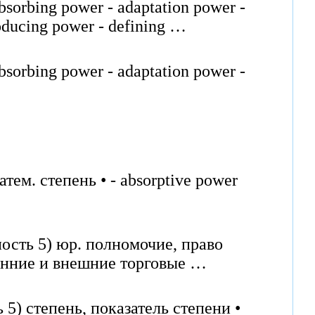
sorbing power - adaptation power -
roducing power - defining …
sorbing power - adaptation power -
тем. степень • - absorptive power
ность 5) юр. полномочие, право
енние и внешние торговые …
5) степень, показатель степени •