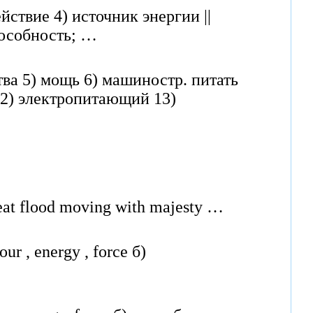
йствие 4) источник энергии ||
пособность; …
ва 5) мощь 6) машиностр. питать
 12) электропитающий 13)
reat flood moving with majesty …
ur , energy , force б)