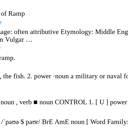
) of Ramp
ry
sage: often attributive Etymology: Middle Eng
rom Vulgar …
y
 ramp.
he fish. 2. power ·noun a military or naval fo
noun , verb ■ noun CONTROL 1. [ U ] power (
 /ˈpaʊə $ paʊr/ BrE AmE noun [ Word Family