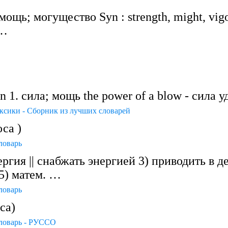
мощь; могущество Syn : strength, might, vigo
 …
n 1. сила; мощь the power of a blow - сила у
ксики - Сборник из лучших словарей
са )
ловарь
гия || снабжать энергией 3) приводить в де
5) матем. …
ловарь
са)
ловарь - РУССО