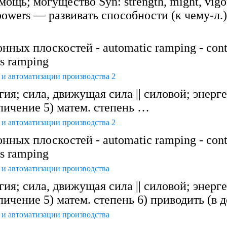
мощь; могущество Syn: strength, might, vigou
powers — развивать способности (к чему-л.)
ных плоскостей - automatic ramping - conti
s ramping
и автоматизации производства 2
ия; сила, движущая сила || силовой; энерге
личение 5) матем. степень …
и автоматизации производства 2
ных плоскостей - automatic ramping - conti
s ramping
и автоматизации производства
ия; сила, движущая сила || силовой; энерге
личение 5) матем. степень 6) приводить (в 
и автоматизации производства