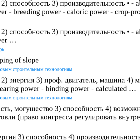
) способность 3) производительность • - ab
wer - breeding power - caloric power - crop-p
) способность 3) производительность • - ab
ower …
рь
ing of slope
 новым строительным технологиям
) энергия 3) проф. двигатель, машина 4) ма
bearing power - binding power - calculated …
 новым строительным технологиям
асть, могущество 3) способность 4) возмож
овли (право конгресса регулировать внутр
ргия 3) способность 4) производительность 