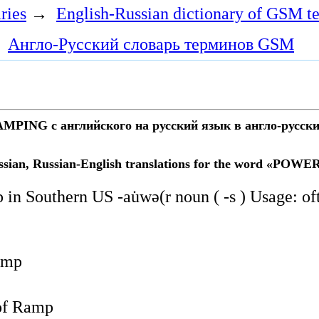
ries
→
English-Russian dictionary of GSM t
→
Англо-Русский словарь терминов GSM
PING с английского на русский язык в англо-русских
ssian, Russian-English translations for the word «POWE
esp in Southern US -au̇wə(r noun ( -s ) Usage: 
amp
 of Ramp