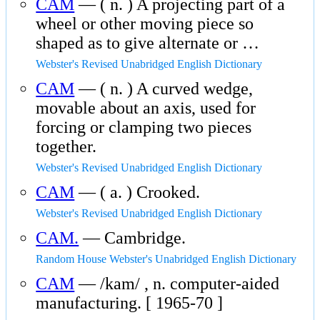
CAM
— ( n. ) A projecting part of a
wheel or other moving piece so
shaped as to give alternate or …
Webster's Revised Unabridged English Dictionary
CAM
— ( n. ) A curved wedge,
movable about an axis, used for
forcing or clamping two pieces
together.
Webster's Revised Unabridged English Dictionary
CAM
— ( a. ) Crooked.
Webster's Revised Unabridged English Dictionary
CAM.
— Cambridge.
Random House Webster's Unabridged English Dictionary
CAM
— /kam/ , n. computer-aided
manufacturing. [ 1965-70 ]