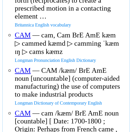
forth (reciprocates) to create a
prescribed motion in a contacting
element …
Britannica English vocabulary
CAM
— cam, Cam BrE AmE kæm
▷ cammed kæmd ▷ camming ˈkæm
ɪŋ ▷ cams kæmz
Longman Pronunciation English Dictionary
CAM
— CAM /kæm/ BrE AmE
noun [uncountable] (computer-aided
manufacturing) the use of computers
to make industrial products
Longman Dictionary of Contemporary English
CAM
— cam /kæm/ BrE AmE noun
[countable] [ Date: 1700-1800 ;
Origin: Perhaps from French came ,