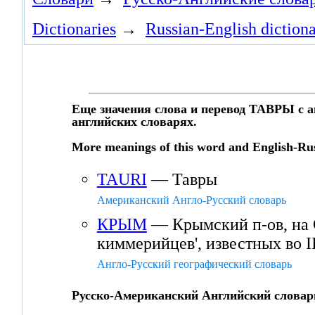
Dictionaries
→
Russian-English dictiona
Еще значения слова и перевод ТАВРЫ с ан
английских словарях.
More meanings of this word and English-Rus
TAURI
— Тавры
Американский Англо-Русский словарь
КРЫМ
— Крымский п-ов, на С
киммерийцев', известных во II
Англо-Русский географический словарь
Русско-Американский Английский словар