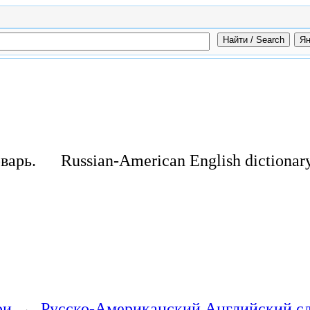
варь.
Russian-American English dictionar
ри
→
Русско-Американский Английский с