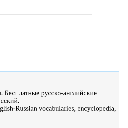
н. Бесплатные русско-английские
усский.
nglish-Russian vocabularies, encyclopedia,