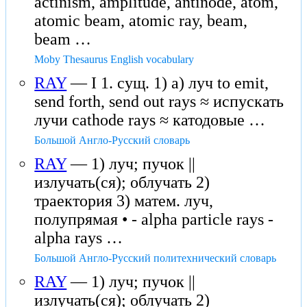
actinism, amplitude, antinode, atom,
atomic beam, atomic ray, beam,
beam …
Moby Thesaurus English vocabulary
RAY
— I 1. сущ. 1) а) луч to emit,
send forth, send out rays ≈ испускать
лучи cathode rays ≈ катодовые …
Большой Англо-Русский словарь
RAY
— 1) луч; пучок ||
излучать(ся); облучать 2)
траектория 3) матем. луч,
полупрямая • - alpha particle rays -
alpha rays …
Большой Англо-Русский политехнический словарь
RAY
— 1) луч; пучок ||
излучать(ся); облучать 2)