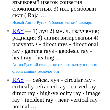
язычковый цветок соцветия
сложноцветных 3) ихт. ромбовый
скат ( Raja …
Новый Англо-Русский биологический словарь
RAY
— 1) луч 2) мн. ч. излучение;
радиация 3) линия визирования 4)
излучать • - direct rays - directional
ray - gamma rays - geodesic ray -
heat ray - heating …
Англо-Русский словарь по строительству и новым
строительным технологиям
RAY
— сейсм. луч - circular ray -
critically refracted ray - curved ray -
direct ray - high-velocity ray - image
ray - incident ray - near-vertical ray -
normal …