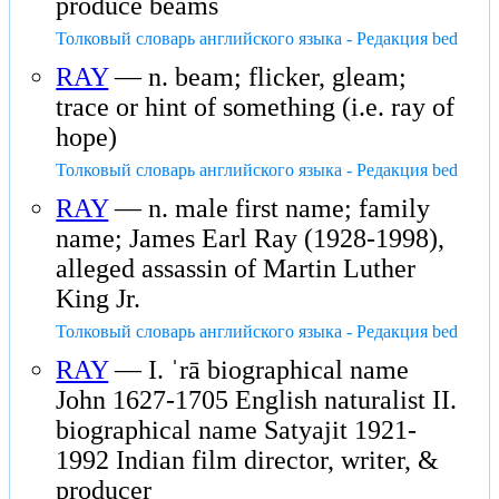
produce beams
Толковый словарь английского языка - Редакция bed
RAY
— n. beam; flicker, gleam;
trace or hint of something (i.e. ray of
hope)
Толковый словарь английского языка - Редакция bed
RAY
— n. male first name; family
name; James Earl Ray (1928-1998),
alleged assassin of Martin Luther
King Jr.
Толковый словарь английского языка - Редакция bed
RAY
— I. ˈrā biographical name
John 1627-1705 English naturalist II.
biographical name Satyajit 1921-
1992 Indian film director, writer, &
producer