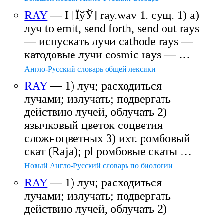
RAY
— I [ЇўЎ] ray.wav 1. сущ. 1) а)
луч to emit, send forth, send out rays
— испускать лучи cathode rays —
катодовые лучи cosmic rays — …
Англо-Русский словарь общей лексики
RAY
— 1) луч; расходиться
лучами; излучать; подвергать
действию лучей, облучать 2)
язычковый цветок соцветия
сложноцветных 3) ихт. ромбовый
скат (Raja); pl ромбовые скаты …
Новый Англо-Русский словарь по биологии
RAY
— 1) луч; расходиться
лучами; излучать; подвергать
действию лучей, облучать 2)