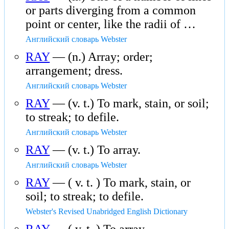
or parts diverging from a common
point or center, like the radii of …
Английский словарь Webster
RAY
— (n.) Array; order;
arrangement; dress.
Английский словарь Webster
RAY
— (v. t.) To mark, stain, or soil;
to streak; to defile.
Английский словарь Webster
RAY
— (v. t.) To array.
Английский словарь Webster
RAY
— ( v. t. ) To mark, stain, or
soil; to streak; to defile.
Webster's Revised Unabridged English Dictionary