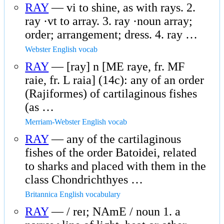
RAY
— vi to shine, as with rays. 2.
ray ·vt to array. 3. ray ·noun array;
order; arrangement; dress. 4. ray …
Webster English vocab
RAY
— [ray] n [ME raye, fr. MF
raie, fr. L raia] (14c): any of an order
(Rajiformes) of cartilaginous fishes
(as …
Merriam-Webster English vocab
RAY
— any of the cartilaginous
fishes of the order Batoidei, related
to sharks and placed with them in the
class Chondrichthyes …
Britannica English vocabulary
RAY
— / reɪ; NAmE / noun 1. a