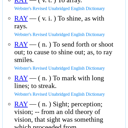
RAY
— ( v. t. ) To array.
Webster's Revised Unabridged English Dictionary
RAY
— ( v. i. ) To shine, as with
rays.
Webster's Revised Unabridged English Dictionary
RAY
— ( n. ) To send forth or shoot
out; to cause to shine out; as, to ray
smiles.
Webster's Revised Unabridged English Dictionary
RAY
— ( n. ) To mark with long
lines; to streak.
Webster's Revised Unabridged English Dictionary
RAY
— ( n. ) Sight; perception;
vision; -- from an old theory of
vision, that sight was something
which proceeded from …