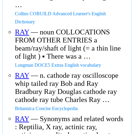
…
Collins COBUILD Advanced Learner's English
Dictionary
RAY
— noun COLLOCATIONS
FROM OTHER ENTRIES a
beam/ray/shaft of light (= a thin line
of light ) ▪ There was a …
Longman DOCE5 Extras English vocabulary
RAY
— n. cathode ray oscilloscope
whip tailed ray Bob and Ray
Bradbury Ray Douglas cathode ray
cathode ray tube Charles Ray …
Britannica Concise Encyclopedia
RAY
— Synonyms and related words
: Reptilia, X ray, actinic ray,