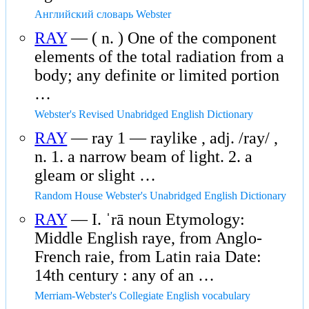
Английский словарь Webster
RAY
— ( n. ) One of the component
elements of the total radiation from a
body; any definite or limited portion
…
Webster's Revised Unabridged English Dictionary
RAY
— ray 1 — raylike , adj. /ray/ ,
n. 1. a narrow beam of light. 2. a
gleam or slight …
Random House Webster's Unabridged English Dictionary
RAY
— I. ˈrā noun Etymology:
Middle English raye, from Anglo-
French raie, from Latin raia Date:
14th century : any of an …
Merriam-Webster's Collegiate English vocabulary