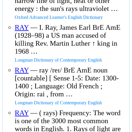
narrow line of light, heat or other
energy : the sun's rays ultraviolet …
Oxford Advanced Learner's English Dictionary
RAY
— I. Ray, James Earl BrE AmE
(1928–98) a US man accused of
killing Rev. Martin Luther ↑ king in
1968 …
Longman Dictionary of Contemporary English
RAY
— ray /reɪ/ BrE AmE noun
[countable] [ Sense 1-5: Date: 1300-
1400 ; Language: Old French ;
Origin: rai , from …
Longman Dictionary of Contemporary English
RAY
— ( rays) Frequency: The word
is one of the 3000 most common
words in English. 1. Rays of light are