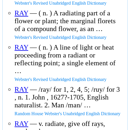
Webster's Revised Unabridged English Dictionary
RAY
— ( n. ) A radiating part of a
flower or plant; the marginal florets
of a compound flower, as an …
Webster's Revised Unabridged English Dictionary
RAY
— ( n. ) A line of light or heat
proceeding from a radiant or
reflecting point; a single element of
…
Webster's Revised Unabridged English Dictionary
RAY
— /ray/ for 1, 2, 4, 5; /ruy/ for 3
, n. 1. John , 1627?-1705, English
naturalist. 2. Man /man/ …
Random House Webster's Unabridged English Dictionary
RAY
— v. radiate, give off rays,