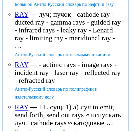
Большой Англо-Русский словарь по нефти и газу
RAY
— луч; пучок - cathode ray -
ducted ray - gamma rays - guided ray
- infrared rays - leaky ray - Lenard
ray - limiting ray - meridional ray -
…
Англо-Русский словарь по телекоммуникациям
RAY
— - actinic rays - image rays -
incident ray - laser ray - reflected ray
- refracted ray
Англо-Русский словарь по полиграфии и
издательскому делу
RAY
— I 1. сущ. 1) а) луч to emit,
send forth, send out rays ≈ испускать
лучи cathode rays ≈ катодовые …