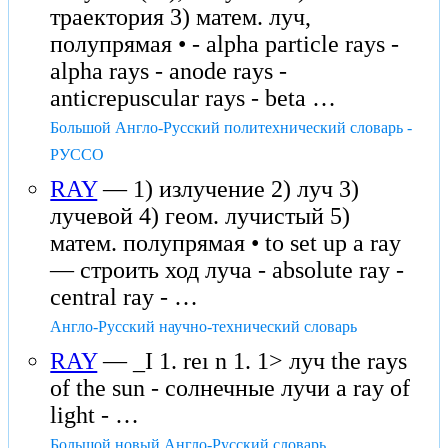
траектория 3) матем. луч,
полупрямая • - alpha particle rays -
alpha rays - anode rays -
anticrepuscular rays - beta …
Большой Англо-Русский политехнический словарь -
РУССО
RAY
— 1) излучение 2) луч 3)
лучевой 4) геом. лучистый 5)
матем. полупрямая • to set up a ray
— строить ход луча - absolute ray -
central ray - …
Англо-Русский научно-технический словарь
RAY
— _I 1. reı n 1. 1> луч the rays
of the sun - солнечные лучи a ray of
light - …
Большой новый Англо-Русский словарь